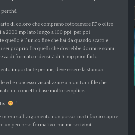
o perché.
 parte di coloro che comprano fotocamere FF o oltre
i a 2000 mp lato lungo a 100 ppi per poi
te quello è l’ unico fine che hai da quando scatti e
ai sei proprio fra quelli che dovrebbe dormire sonni
ezza di formato e densità di 5 mp puoi farlo.
imento importante per me, deve essere la stampa.
le ed è concesso visualizzare a monitor i file che
nato un concetto base molto semplice.
atis
”
 intera sull’ argomento non posso ma ti faccio capire
 fare un percorso formativo con me scrivimi