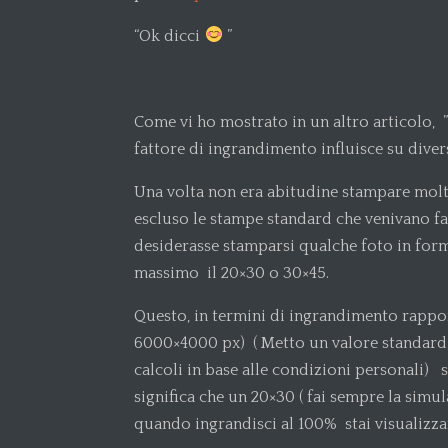
“Ok dicci
”
Come vi ho mostrato in un altro articolo,
fattore di ingrandimento influisce su divers
Una volta non era abitudine stampare molto
escluso le stampe standard che venivano f
desiderasse stamparsi qualche foto in form
massimo il 20×30 o 30×45.
Questo, in termini di ingrandimento rappo
6000×4000 px) ( Metto un valore standard 
calcoli in base alle condizioni personali) 
significa che un 20×30 ( fai sempre la simul
quando ingrandisci al 100% stai visualizz