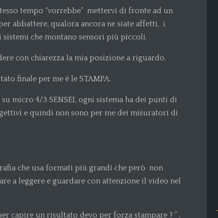
stesso tempo “vorrebbe” mettervi di fronte ad un
er abbattere, qualora ancora ne siate affetti, i
 sistemi che montano sensori più piccoli.
ere con chiarezza la mia posizione a riguardo.
2025 JAPAN 6 PEOPLE 24
OCTOBER – 2
ltato finale per me è le STAMPA.
NOVEMBER
JAPAN 6 PEOPLE 24 October – 2
ui su micro 4/3 SENSEI, ogni sistema ha dei punti di
November Attending reportage and
ttivi e quindi non sono per me dei misuratori di
street workshop with Andrea Bernesco
is not only...
Read More
afia che usa formati più grandi che però non
are a leggere e guardare con attenzione il video nel
r capire un risultato devo per forza stampare ? ” .