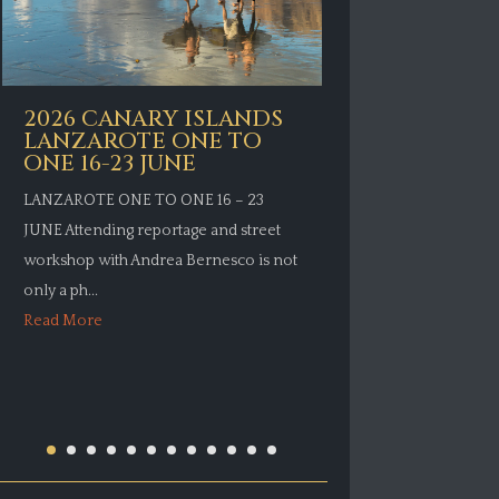
2026 CAN
2026 CANARY ISLANDS
LANZARO
LANZAROTE ONE TO
ONE 11 J
ONE 16-23 JUNE
LANZAROTE ON
LANZAROTE ONE TO ONE 16 – 23
Attending repor
JUNE Attending reportage and street
workshop with 
workshop with Andrea Bernesco is not
only a photograp
only a ph...
Read More
Read More